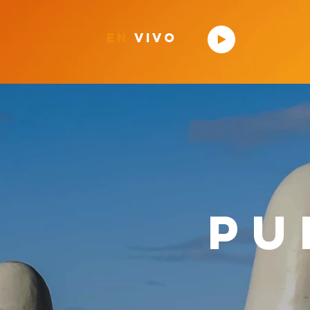
en
vivo
pu