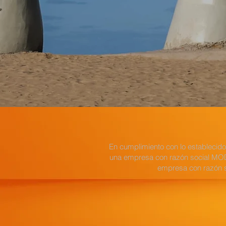
En cumplimiento con lo establecido
una empresa con razón social MODA
empresa con razón s