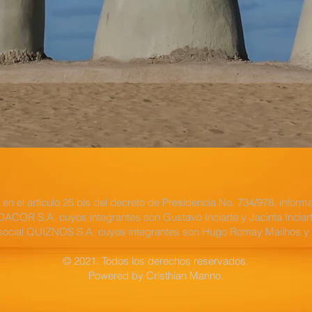
 en el artículo 25 bis del decreto de Presidencia No. 734/978, inf
COR S.A. cuyos integrantes son Gustavo Inciarte y Jacinta Inciart
ocial QUIZNOS S.A. cuyos integrantes son Hugo Romay Mailhos y M
© 2021. Todos los derechos reservados.
Powered by Cristhian Marino.