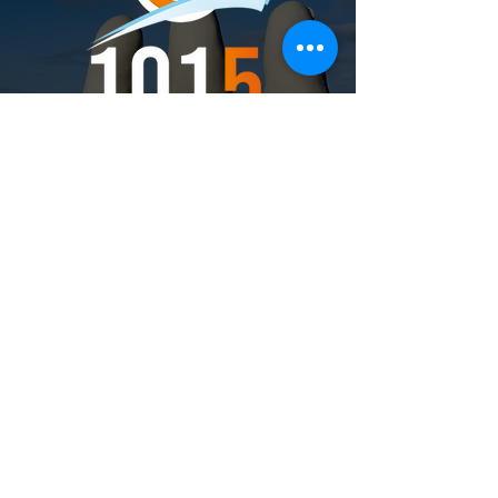
En cumplimiento con lo establecido en el artículo 25
bis del decreto de Presidencia No. 734/978,
informamos que Radiocero Montevideo es una
empresa con razón social MODACOR S.A. cuyos
integrantes son Gustavo Inciarte y Jacinta Inciarte.
Radiocero Punta del Este es una empresa con razón
social QUIZNOS S.A. cuyos integrantes son Hugo
Romay Mailhos y Martín Ruiz Bachino.
© 2021. Todos los derechos reservados.
Powered by Cristhian Marino.